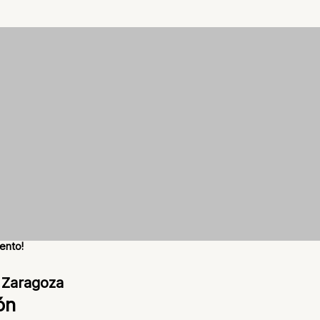
ento!
 Zaragoza
ón