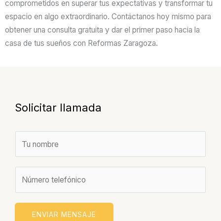
comprometidos en superar tus expectativas y transformar tu
espacio en algo extraordinario. Contáctanos hoy mismo para
obtener una consulta gratuita y dar el primer paso hacia la
casa de tus sueños con Reformas Zaragoza.
Solicitar llamada
N
o
m
N
b
ú
r
m
e
e
ENVIAR MENSAJE
*