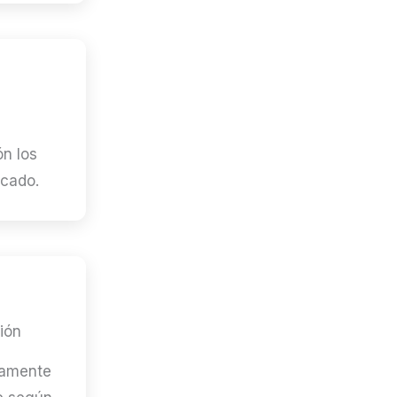
s
ón los
rcado.
ión
tamente