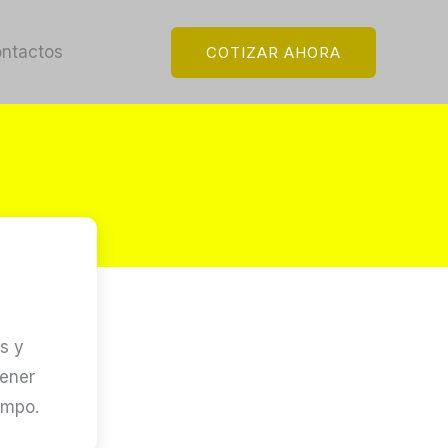
ntactos
COTIZAR AHORA
s y
tener
empo.