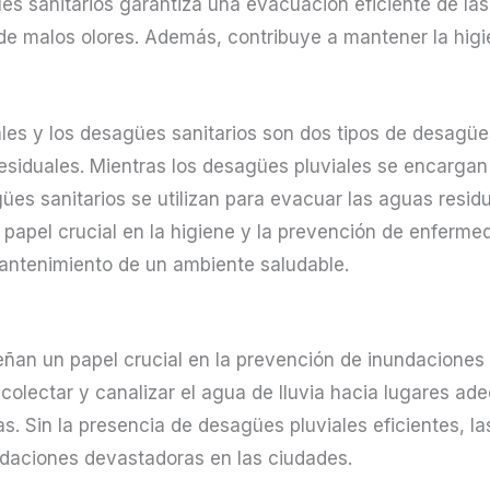
 sanitarios garantiza una evacuación eficiente de las 
e malos olores. Además, contribuye a mantener la higie
les y los desagües sanitarios son dos tipos de desagü
esiduales. Mientras los desagües pluviales se encargan 
gües sanitarios se utilizan para evacuar las aguas resi
pel crucial en la higiene y la prevención de enfermed
mantenimiento de un ambiente saludable.
an un papel crucial en la prevención de inundaciones 
olectar y canalizar el agua de lluvia hacia lugares ad
. Sin la presencia de desagües pluviales eficientes, las
ndaciones devastadoras en las ciudades.