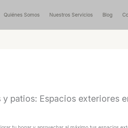
Quiénes Somos
Nuestros Servicios
Blog
Co
 y patios: Espacios exteriores 
orar tu hogar y aprovechar al máximo tus espacios exter