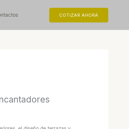
ntactos
COTIZAR AHORA
encantadores
iores, el diseño de terrazas y