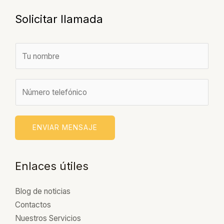
Solicitar llamada
N
o
m
N
b
ú
r
m
e
e
ENVIAR MENSAJE
*
r
o
Enlaces útiles
Blog de noticias
Contactos
Nuestros Servicios