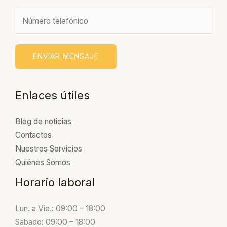
m
N
b
ú
r
m
e
e
ENVIAR MENSAJE
*
r
o
Enlaces útiles
Blog de noticias
Contactos
Nuestros Servicios
Quiénes Somos
Horario laboral
Lun. a Vie.: 09:00 – 18:00
Sábado: 09:00 – 18:00