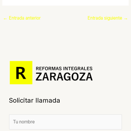
←
Entrada anterior
Entrada siguiente
→
Solicitar llamada
N
o